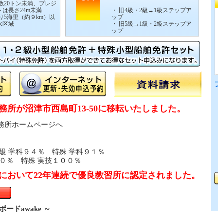
数20トン未満、プレジ
は長さ24m未満
・ 旧4級・2級→1級ステップア
り5海里（約９km）以
ップ
水区域
・ 旧5級→1級・2級ステップア
ップ
事務所が沼津市西島町13-50に移転いたしました。
務所ホームページへ
級 学科９４％ 特殊 学科９１％
０％ 特殊 実技１００％
年において22年連続で優良教習所に認定されました。
ードawake ～