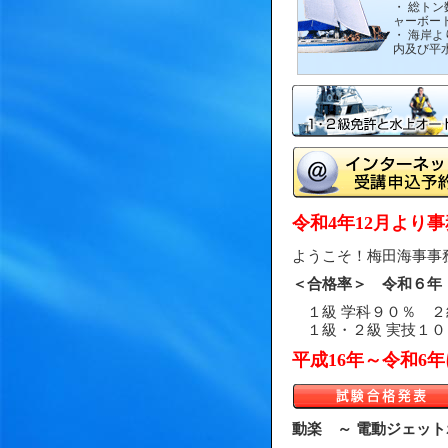
・ 総トン
ャーボート
・ 海岸よ
内及び平
令和4年12月より
ようこそ！梅田海事事
＜合格率＞ 令和６年
１級 学科９０％ ２
１級・２級 実技１０
平成16年～令和6
動楽 ～ 電動ジェットボ