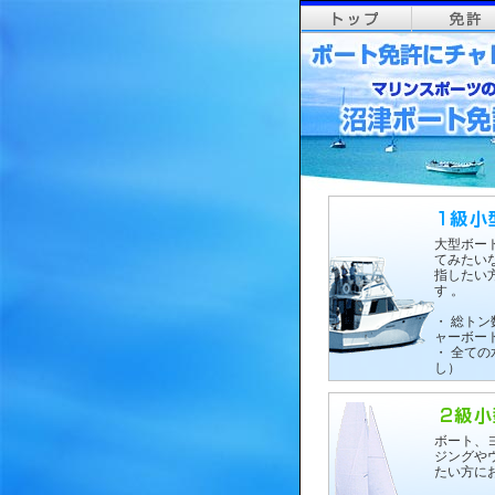
大型ボー
てみたい
指したい
す 。
・ 総トン
ャーボート
・ 全て
し）
ボート、
ジングや
たい方に