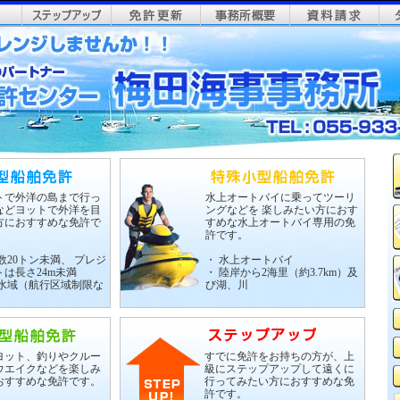
トで外洋の島まで行っ
水上オートバイに乗ってツーリ
などヨットで外洋を目
ングなどを 楽しみたい方におす
方におすすめな免許で
すめな水上オートバイ専用の免
許です。
数20トン未満、 プレジ
・ 水上オートバイ
は長さ24m未満
・ 陸岸から2海里（約3.7km）及
の水域（航行区域制限な
び湖、川
ヨット、釣りやクルー
すでに免許をお持ちの方が、上
ウエイクなどを楽しみ
級にステップアップして遠くに
おすすめな免許です。
行ってみたい方におすすめな免
許です。